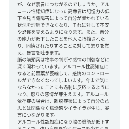
が、なぜ暴言につながるのでしょうか。アル
コール性認知症になった高齢者は記憶力の低
下や見当識障害によって自分が置かれている
状況を理解できなくなり、それに対して不安
や恐怖を覚えるようになります。また、自分
の能力が低下したことを他人に指摘された
り、同情されたりすることに対して怒りを覚
え、暴言を吐きます。
脳の前頭葉は物事の判断や感情の制御などに
深く関わっています。アルコール性認知症に
なると前頭葉が萎縮して、感情のコントロー
ルができなくなってしまいます。今まで気に
ならなかったことにも過剰に反応するように
なり、怒りの感情が芽生えます。アルコール
依存症の場合は、離脱症状によって自分の意
思とは関係なく焦燥感やイライラが生じ、暴
言につながります。
アルコール性認知症になり脳の機能が低下す
ることで、強い妄想を抱くケースも少なくあ